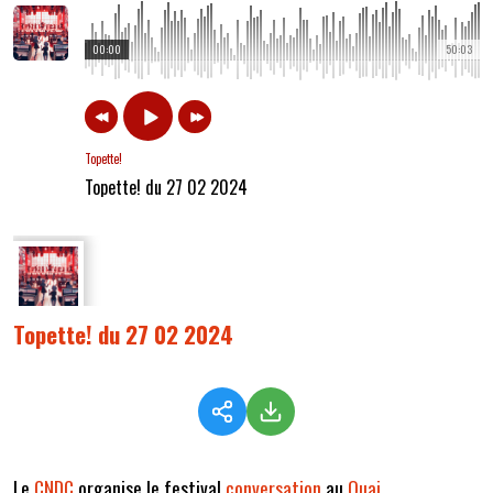
00:00
50:03
Topette!
Topette! du 27 02 2024
Topette! du 27 02 2024
Le
CNDC
organise le festival
conversation
au
Quai
.