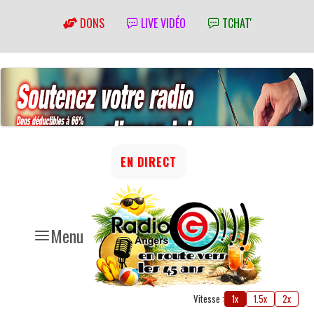
DONS
LIVE VIDÉO
TCHAT'
EN DIRECT
Menu
Vitesse :
1x
1.5x
2x