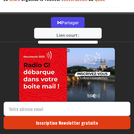
⋈
Partager
Lien court :
https://radio-g.fr?14037
⧉
Inscription Newsletter gratuite