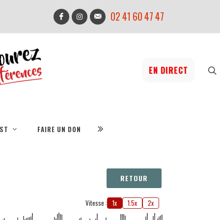
02 41 60 47 47
EN DIRECT
IST
FAIRE UN DON
RETOUR
Vitesse :
1x
1.5x
2x