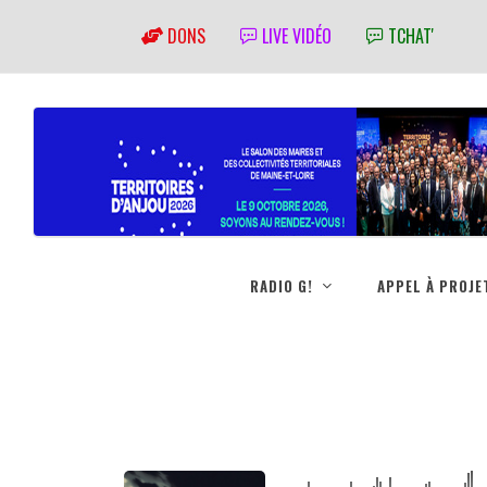
DONS
LIVE VIDÉO
TCHAT'
RADIO G!
APPEL À PROJE