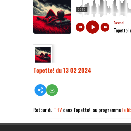
00:00
Topette!
Topette!
Topette! du 13 02 2024
Retour du
THV
dans Topette!, au programme
la l