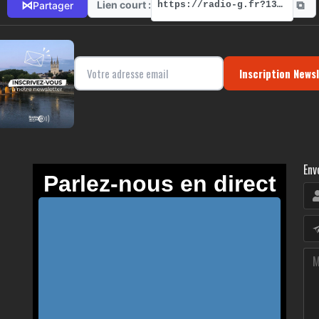
⧉
⋈
Lien court :
Partager
https://radio-g.fr?13889
Inscription News
Env