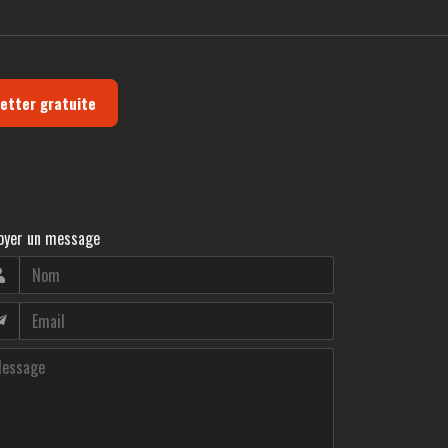
letter gratuite
oyer un message