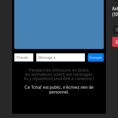
Ant
(10
E