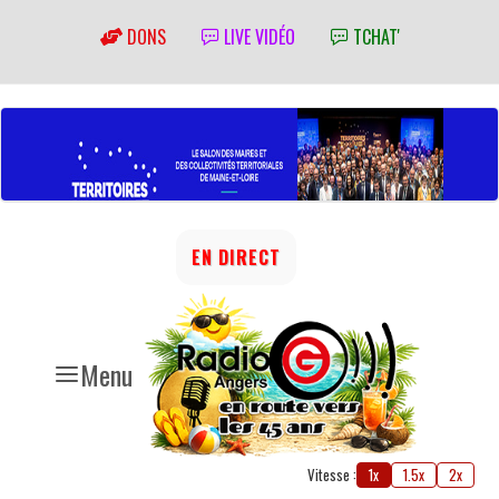
DONS
LIVE VIDÉO
TCHAT'
EN DIRECT
Menu
Vitesse :
1x
1.5x
2x