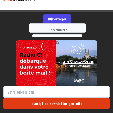
⋈
Partager
Lien court :
https://radio-g.fr?12998
⧉
Inscription Newsletter gratuite