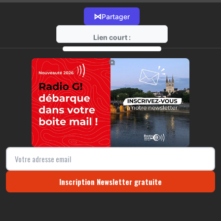
⋈
Partager
Lien court :
https://radio-g.fr?13036
⧉
Inscription Newsletter gratuite