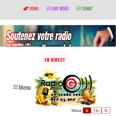
DONS
LIVE VIDÉO
TCHAT'
EN DIRECT
Menu
Vitesse :
1x
1.5x
2x