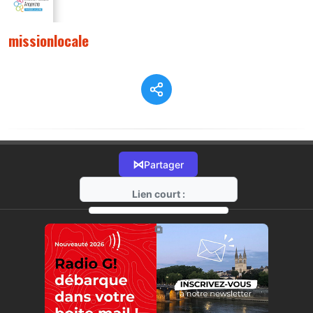
missionlocale
⋈
Partager
Lien court :
https://radio-g.fr?8350
⧉