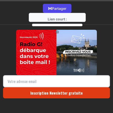
⋈
Partager
Lien court :
https://radio-g.fr?14162
⧉
Inscription Newsletter gratuite