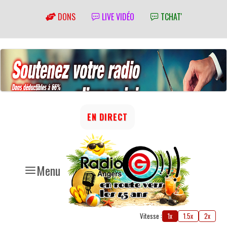
DONS
LIVE VIDÉO
TCHAT'
EN DIRECT
Menu
Vitesse :
1x
1.5x
2x