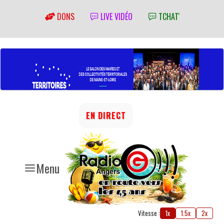
DONS
LIVE VIDÉO
TCHAT'
EN DIRECT
Menu
Vitesse :
1x
1.5x
2x