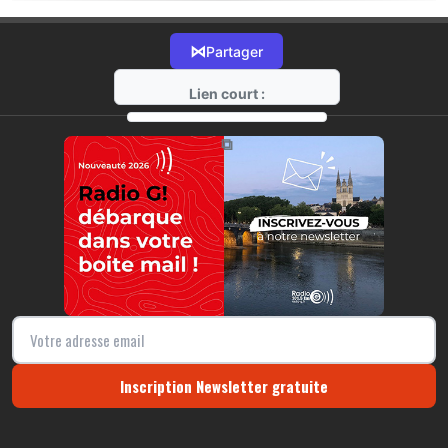
⋈
Partager
Lien court :
https://radio-g.fr?13786
⧉
Inscription Newsletter gratuite