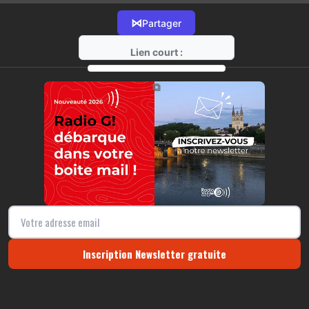
⋈
Partager
Lien court :
https://radio-g.fr?13692
⧉
Inscription Newsletter gratuite