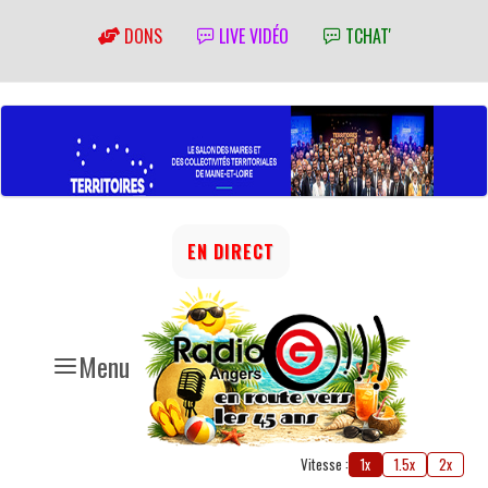
DONS
LIVE VIDÉO
TCHAT'
EN DIRECT
Menu
Vitesse :
1x
1.5x
2x