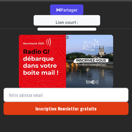
⋈
Partager
Lien court :
https://radio-g.fr?13188
⧉
Inscription Newsletter gratuite