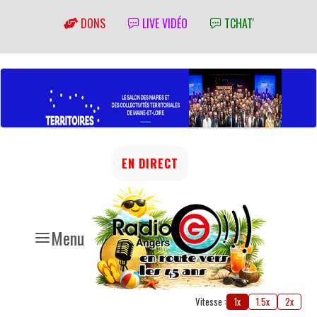
DONS
LIVE VIDÉO
TCHAT'
EN DIRECT
Menu
Vitesse :
1x
1.5x
2x