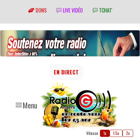
DONS
LIVE VIDÉO
TCHAT'
EN DIRECT
Menu
Vitesse :
1x
1.5x
2x