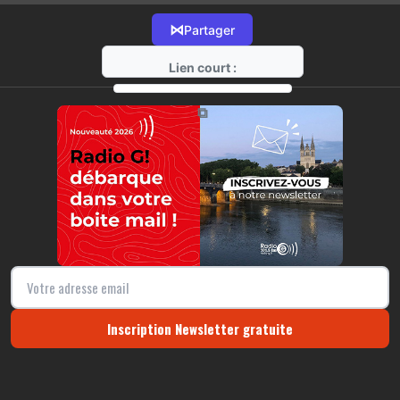
⋈
Partager
Lien court :
https://radio-g.fr?12994
⧉
Inscription Newsletter gratuite