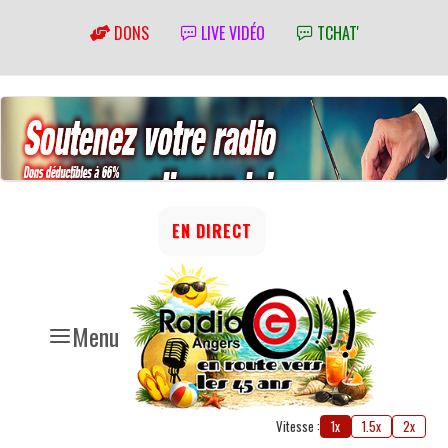
DONS
LIVE VIDÉO
TCHAT'
EN DIRECT
Menu
Vitesse :
1x
1.5x
2x