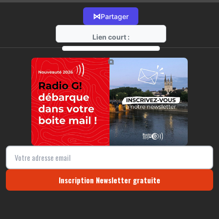
⋈
Partager
Lien court :
https://radio-g.fr?12268
⧉
Inscription Newsletter gratuite