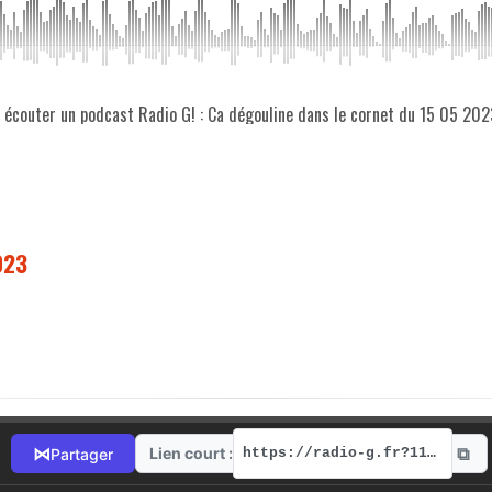
z écouter un podcast Radio G! : Ca dégouline dans le cornet du 15 05 202
023
⧉
⋈
Lien court :
Partager
https://radio-g.fr?11464