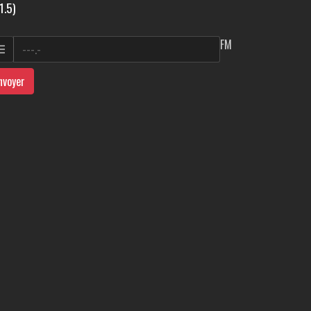
1.5)
FM
nvoyer