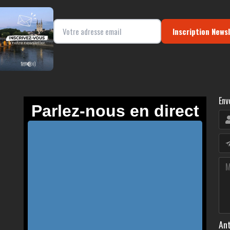
Inscription News
Env
Ant