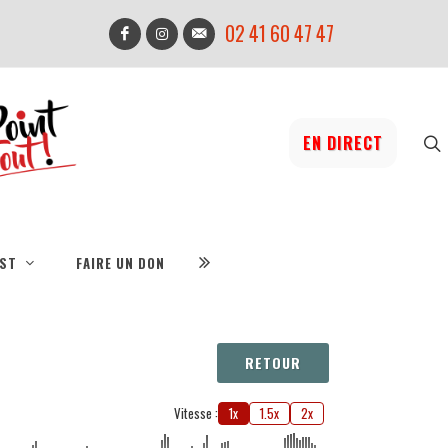
02 41 60 47 47
EN DIRECT
IST
FAIRE UN DON
RETOUR
Vitesse :
1x
1.5x
2x