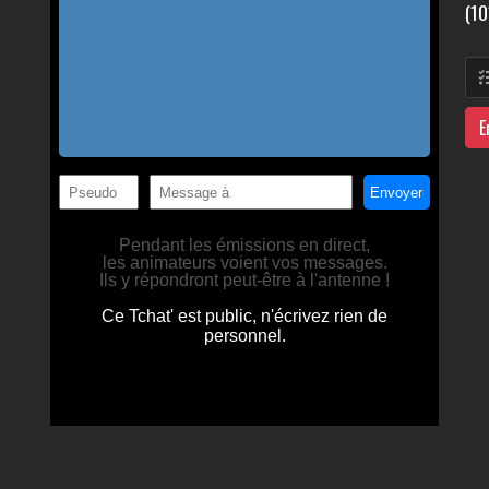
(10
E