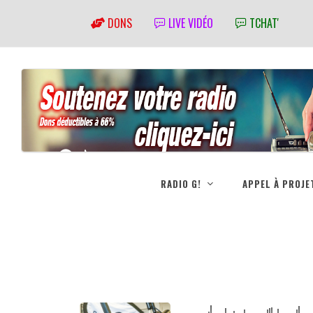
DONS
LIVE VIDÉO
TCHAT'
RADIO G!
APPEL À PROJE