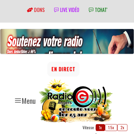
DONS
LIVE VIDÉO
TCHAT'
EN DIRECT
Menu
Vitesse :
1x
1.5x
2x