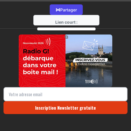
⋈
Partager
Lien court :
https://radio-g.fr?11116
⧉
Inscription Newsletter gratuite