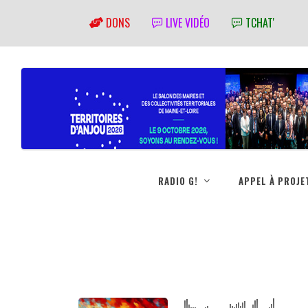
DONS
LIVE VIDÉO
TCHAT'
RADIO G!
APPEL À PROJE