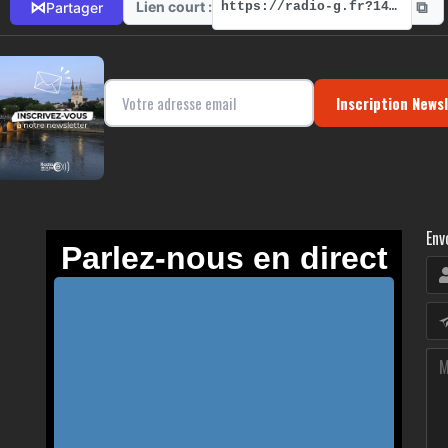
⧉
⋈
Lien court :
Partager
https://radio-g.fr?14548
Inscription News
Env