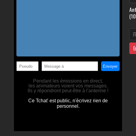
Ant
(10
E