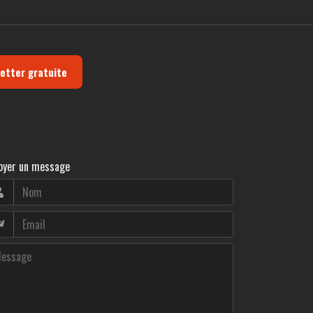
letter gratuite
oyer un message