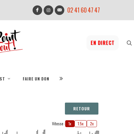
02 41 60 47 47
EN DIRECT
IST
FAIRE UN DON
RETOUR
Vitesse :
1x
1.5x
2x