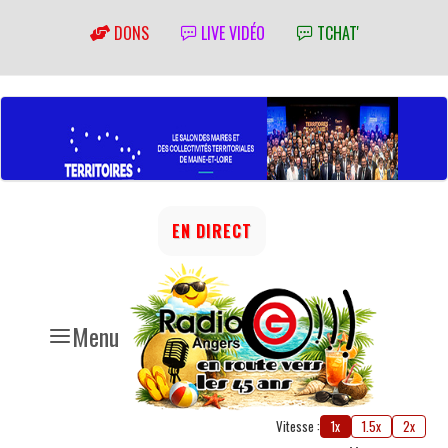
DONS
LIVE VIDÉO
TCHAT'
EN DIRECT
Menu
Vitesse :
1x
1.5x
2x