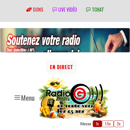
DONS
LIVE VIDÉO
TCHAT'
EN DIRECT
Menu
Vitesse :
1x
1.5x
2x