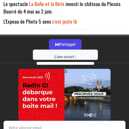
Le spectacle
La Belle et la Bète
investi le château du Plessis
Bourré du 4 mai au 2 juin.
L'Expeau de Photo 5 sens
c'est juste là
⋈
Partager
Lien court :
https://radio-g.fr?14369
⧉