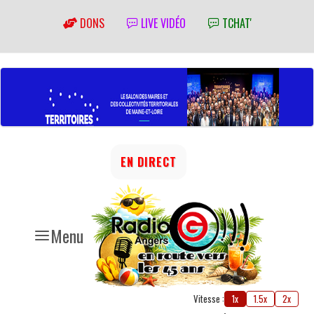
DONS
LIVE VIDÉO
TCHAT'
EN DIRECT
Menu
Vitesse :
1x
1.5x
2x