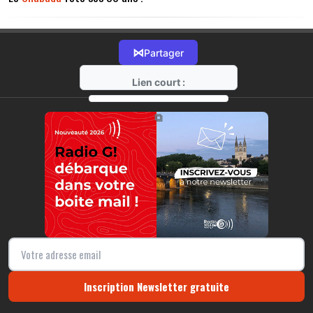
⋈
Partager
Lien court :
https://radio-g.fr?14332
⧉
Inscription Newsletter gratuite