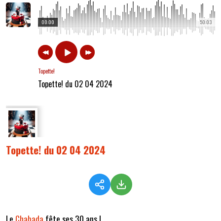
00:00
50:03
Topette!
Topette! du 02 04 2024
Topette! du 02 04 2024
Le
Chabada
fête ses 30 ans !