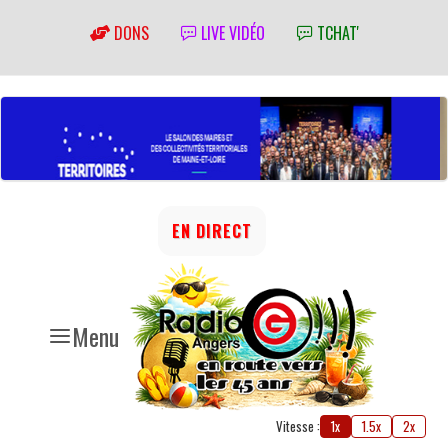
DONS
LIVE VIDÉO
TCHAT'
EN DIRECT
Menu
Vitesse :
1x
1.5x
2x