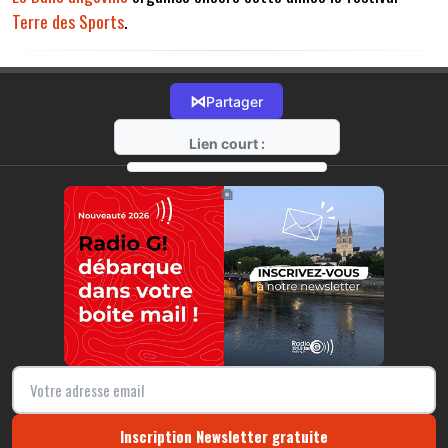
Terre des Sports
.
⋈
Partager
Lien court :
https://radio-g.fr?14227
⧉
Inscription Newsletter gratuite