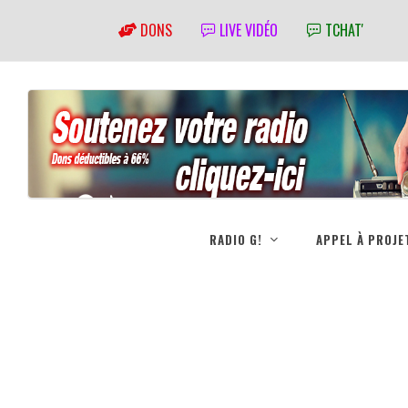
DONS
LIVE VIDÉO
TCHAT'
RADIO G!
APPEL À PROJE