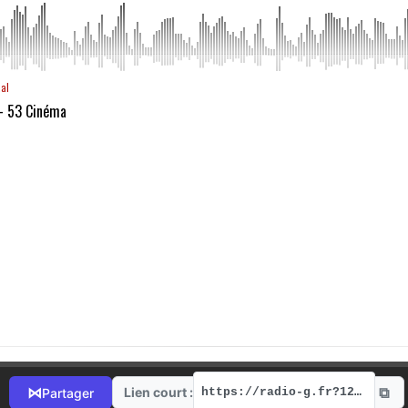
aal
 - 53 Cinéma
⧉
⋈
Lien court :
Partager
https://radio-g.fr?12387