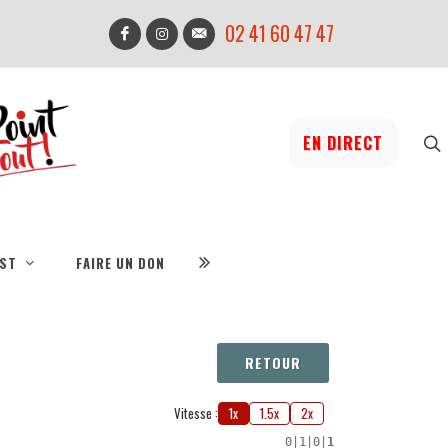
02 41 60 47 47
EN DIRECT
IST
FAIRE UN DON
RETOUR
Vitesse :
1x
1.5x
2x
0
|
1
|
0
|
1