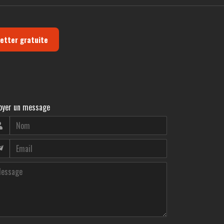
letter gratuite
oyer un message