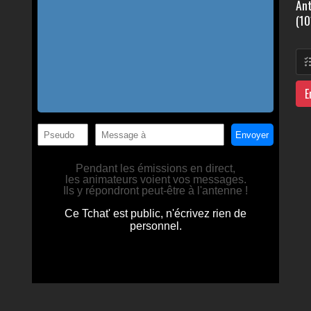
Ant
(10
E