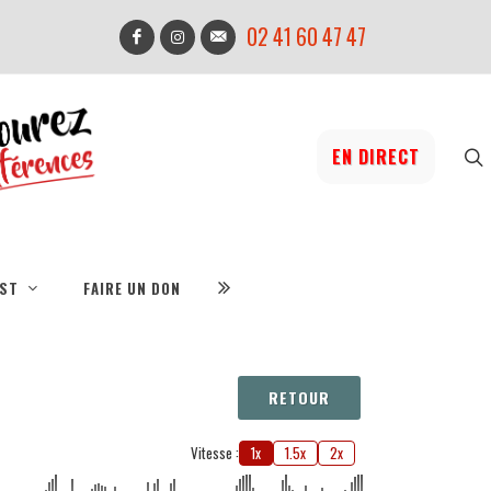
02 41 60 47 47
EN DIRECT
IST
FAIRE UN DON
RETOUR
Vitesse :
1x
1.5x
2x