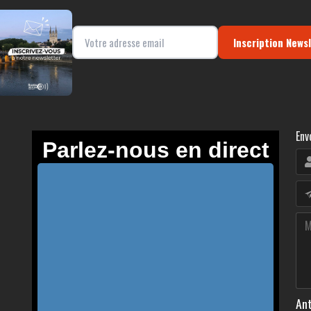
Inscription News
Env
Ant