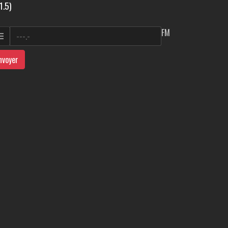
1.5)
FM
nvoyer