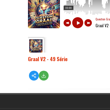
00:00
Question Gr
Graal V2 
Graal V2 - 49 Série