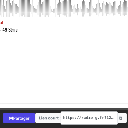
aal
- 49 Série
⧉
⋈
Lien court :
Partager
https://radio-g.fr?12383