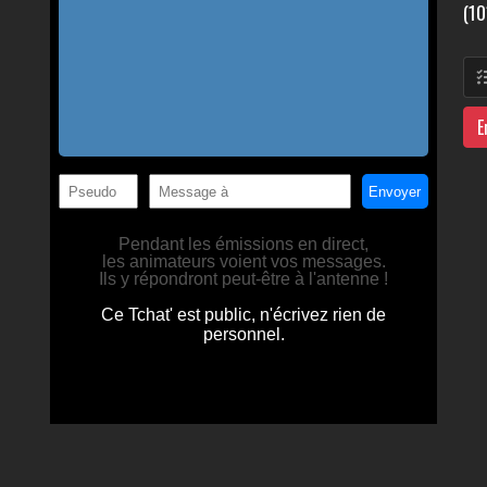
(10
E