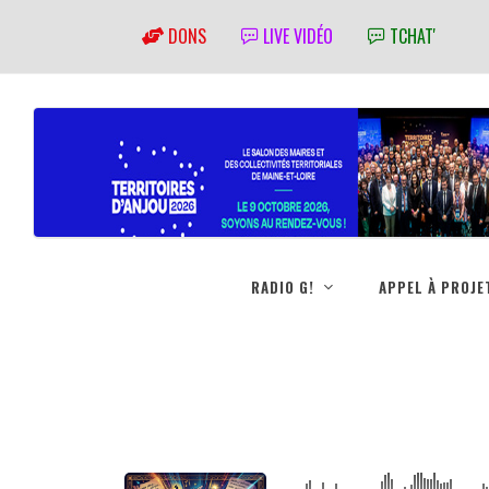
DONS
LIVE VIDÉO
TCHAT'
RADIO G!
APPEL À PROJE