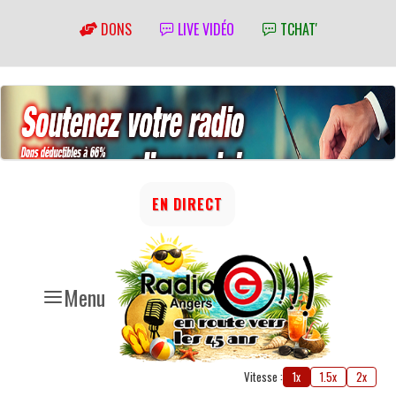
DONS
LIVE VIDÉO
TCHAT'
EN DIRECT
Menu
Vitesse :
1x
1.5x
2x