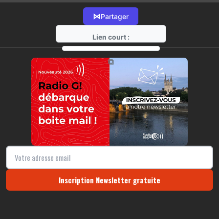
⋈
Partager
Lien court :
https://radio-g.fr?12260
⧉
Inscription Newsletter gratuite