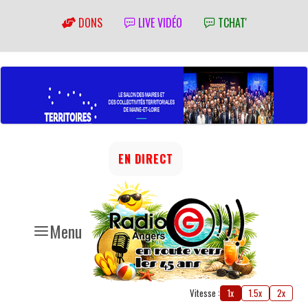
DONS
LIVE VIDÉO
TCHAT'
EN DIRECT
Menu
Vitesse :
1x
1.5x
2x