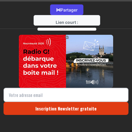
⋈
Partager
Lien court :
https://radio-g.fr?12258
⧉
Inscription Newsletter gratuite