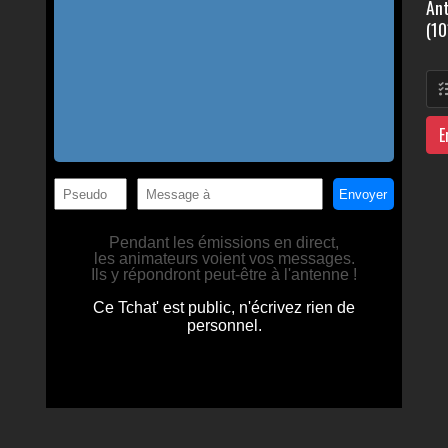
Ant
(10
E