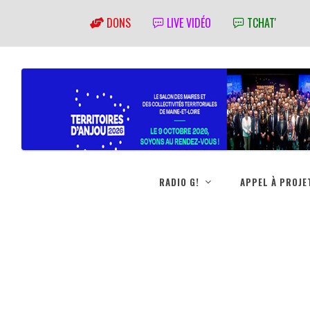
DONS
LIVE VIDÉO
TCHAT'
RADIO G!
APPEL À PROJE