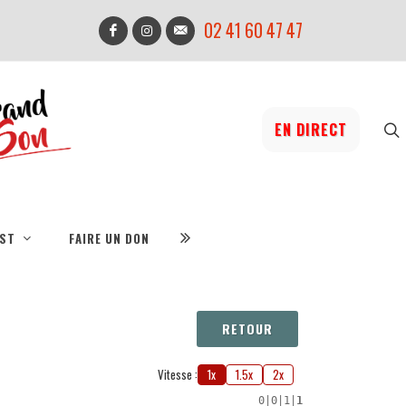
02 41 60 47 47
EN DIRECT
IST
FAIRE UN DON
RETOUR
Vitesse :
1x
1.5x
2x
0
|
0
|
1
|
1