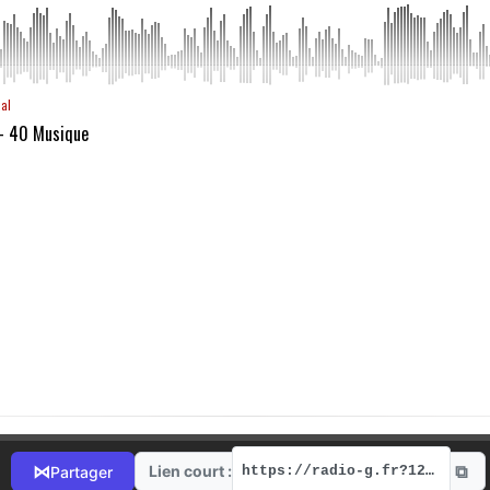
aal
 - 40 Musique
⧉
⋈
Lien court :
Partager
https://radio-g.fr?12257