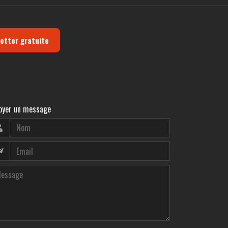
letter gratuite
oyer un message