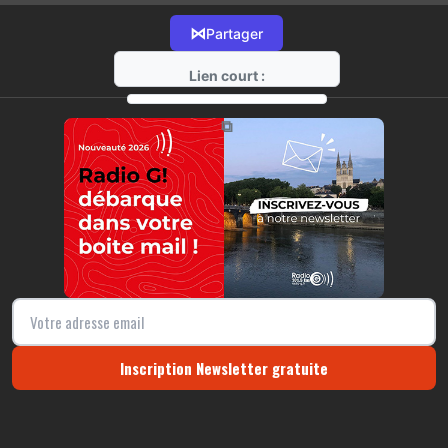
⋈
Partager
Lien court :
https://radio-g.fr?12256
⧉
Inscription Newsletter gratuite