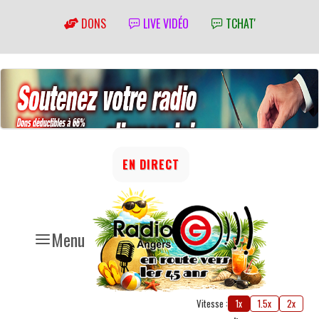
DONS
LIVE VIDÉO
TCHAT'
EN DIRECT
Menu
Vitesse :
1x
1.5x
2x