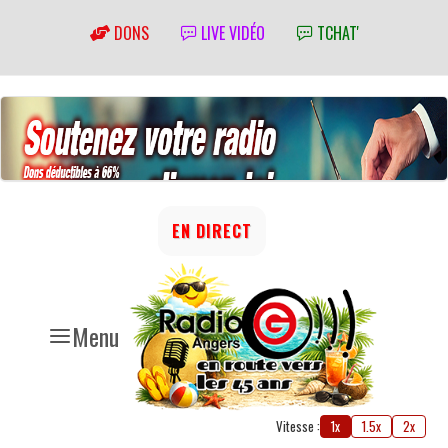
DONS
LIVE VIDÉO
TCHAT'
EN DIRECT
Menu
Vitesse :
1x
1.5x
2x