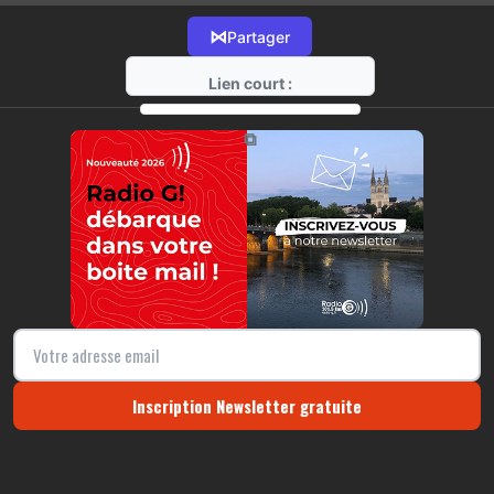
⋈
Partager
Lien court :
https://radio-g.fr?12252
⧉
Inscription Newsletter gratuite