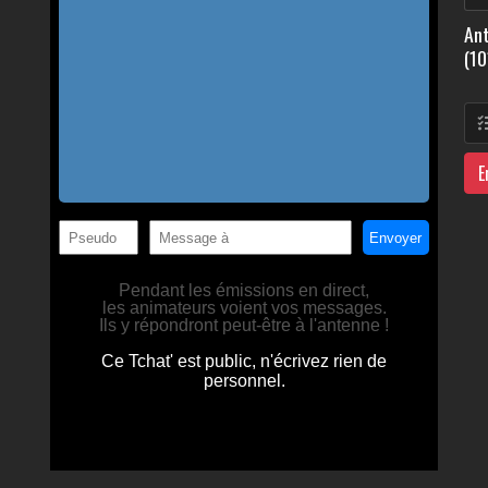
Ant
(10
E