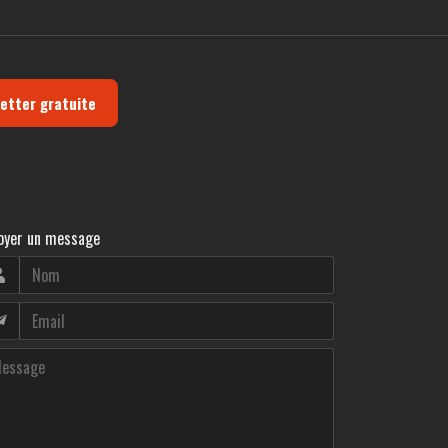
letter gratuite
oyer un message