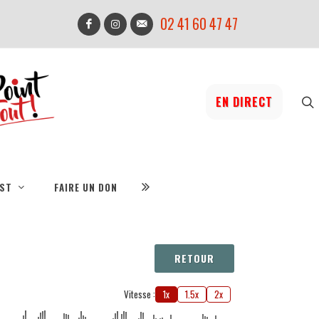
02 41 60 47 47
EN DIRECT
IST
FAIRE UN DON
RETOUR
Vitesse :
1x
1.5x
2x