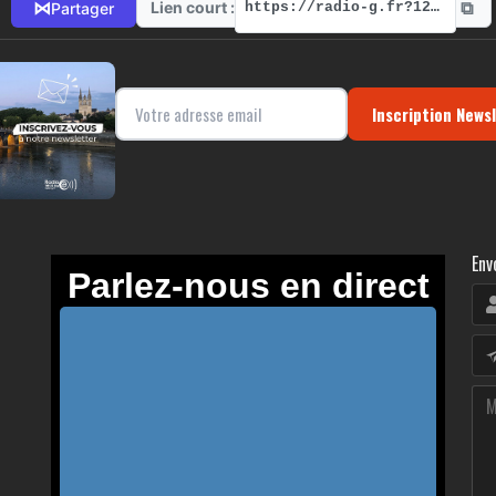
⧉
⋈
Lien court :
Partager
https://radio-g.fr?12172
Inscription News
Env