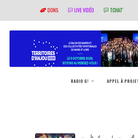
DONS
LIVE VIDÉO
TCHAT'
RADIO G!
APPEL À PROJE