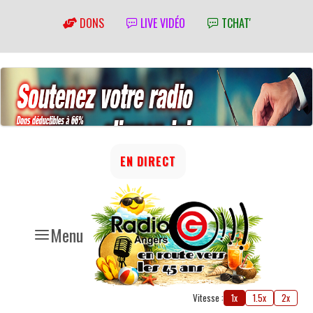
DONS
LIVE VIDÉO
TCHAT'
EN DIRECT
Menu
Vitesse :
1x
1.5x
2x