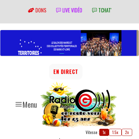
DONS
LIVE VIDÉO
TCHAT'
EN DIRECT
Menu
Vitesse :
1x
1.5x
2x