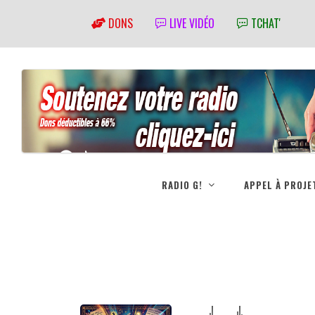
DONS
LIVE VIDÉO
TCHAT'
RADIO G!
APPEL À PROJE