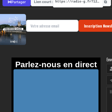
⧉
⋈
Lien court :
Partager
https://radio-g.fr?12159
Inscription News
Env