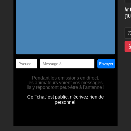
Ant
(10
E