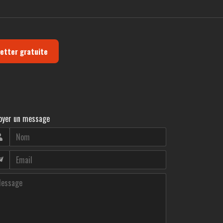
letter gratuite
oyer un message