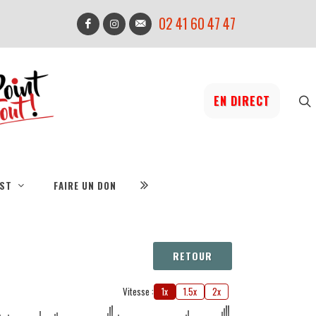
02 41 60 47 47
EN DIRECT
IST
FAIRE UN DON
RETOUR
Vitesse :
1x
1.5x
2x