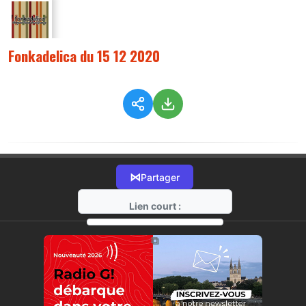
Fonkadelica du 15 12 2020
⋈
Partager
Lien court :
https://radio-g.fr?5379
⧉