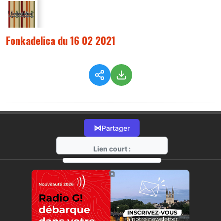
Fonkadelica du 16 02 2021
⋈
Partager
Lien court :
https://radio-g.fr?5374
⧉