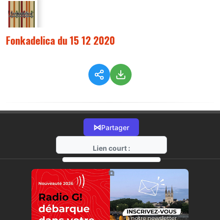
Fonkadelica du 15 12 2020
⋈
Partager
Lien court :
https://radio-g.fr?3353
⧉