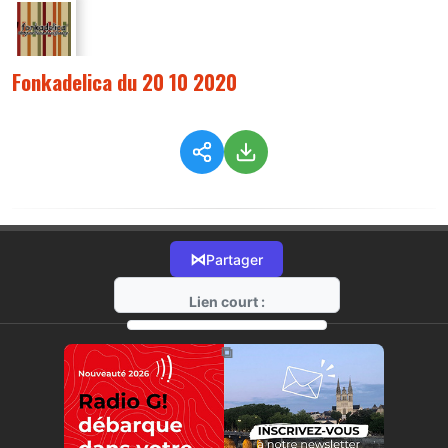
Fonkadelica du 20 10 2020
⋈
Partager
Lien court :
https://radio-g.fr?2951
⧉