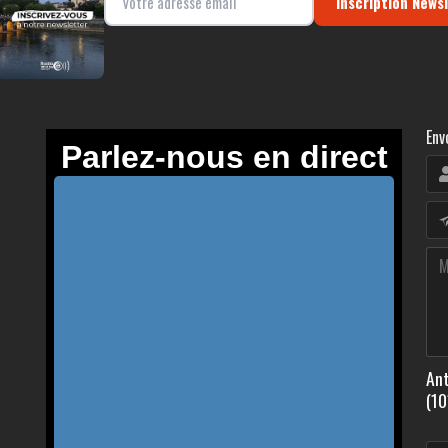
Inscription News
Env
Ant
(10