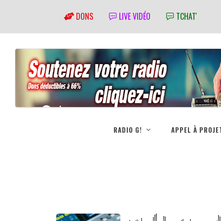
DONS
LIVE VIDÉO
TCHAT'
RADIO G!
APPEL À PROJE