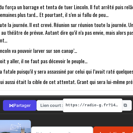
vidu força un barrage et tenta de tuer Lincoln. Il fut arrêté puis r
emaines plus tard… Et pourtant, il s’en ai fallu de peu…
e la journée. Il est crevé. Réunion sur réunion toute la journée. Un c
 au théâtre de prévue. Autant dire qu’il n’a pas envie, mais alors pas 
ant…
ncoln va pouvoir larver sur son canap’...
it y aller, il ne faut pas décevoir le peuple…
ra fatale puisqu’il y sera assassiné par celui qui l’avait raté quel
ui aussi était la cible de cet attentat. Grant qui sera lui-même pr
⧉
⋈
Lien court :
Partager
https://radio-g.fr?14498