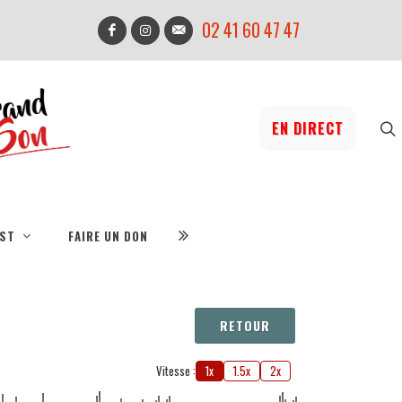
02 41 60 47 47
EN DIRECT
IST
FAIRE UN DON
RETOUR
Vitesse :
1x
1.5x
2x