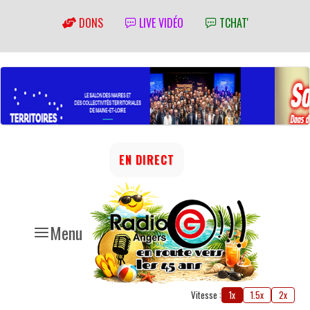
DONS
LIVE VIDÉO
TCHAT'
EN DIRECT
Menu
Vitesse :
1x
1.5x
2x