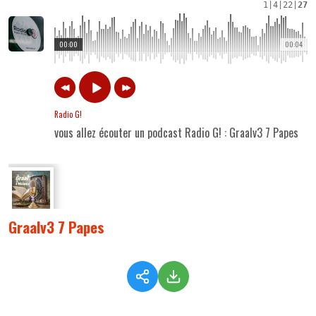
1
|
4
|
22
|
27
00:00
00:04
Radio G!
vous allez écouter un podcast Radio G! : Graalv3 7 Papes
Graalv3 7 Papes