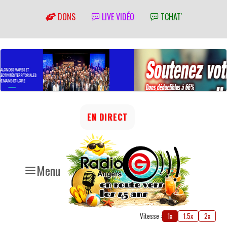
DONS
LIVE VIDÉO
TCHAT'
EN DIRECT
Menu
Vitesse :
1x
1.5x
2x