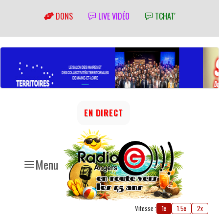
DONS
LIVE VIDÉO
TCHAT'
EN DIRECT
Menu
Vitesse :
1x
1.5x
2x