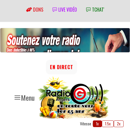
DONS
LIVE VIDÉO
TCHAT'
EN DIRECT
Menu
Vitesse :
1x
1.5x
2x