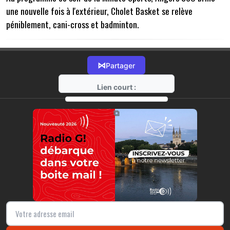
une nouvelle fois à l'extérieur, Cholet Basket se relève
péniblement, cani-cross et badminton.
⋈
Partager
Lien court :
https://radio-g.fr?13617
⧉