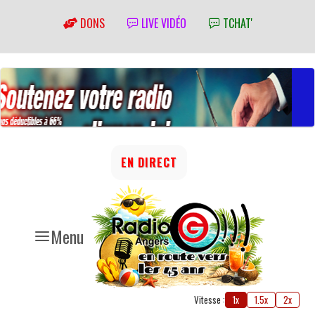
DONS
LIVE VIDÉO
TCHAT'
EN DIRECT
Menu
Vitesse :
1x
1.5x
2x