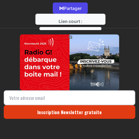
⋈
Partager
Lien court :
https://radio-g.fr?14456
⧉
Inscription Newsletter gratuite