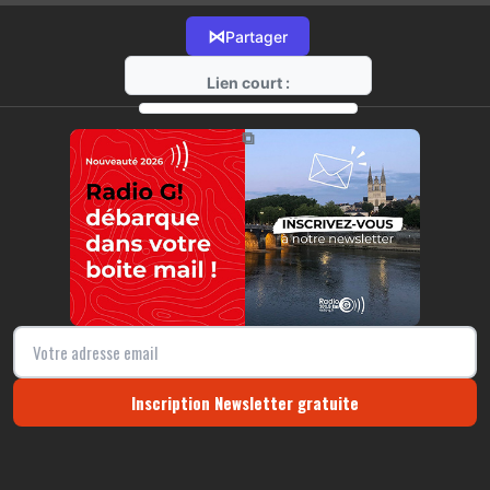
⋈
Partager
Lien court :
https://radio-g.fr?14527
⧉
Inscription Newsletter gratuite