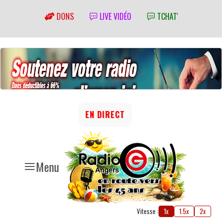
DONS
LIVE VIDÉO
TCHAT'
EN DIRECT
Menu
Vitesse :
1x
1.5x
2x