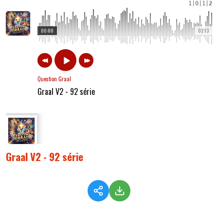
1
|
0
|
1
|
2
00:00
02:13
Question Graal
Graal V2 - 92 série
Graal V2 - 92 série