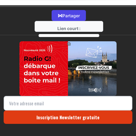
⋈
Partager
Lien court :
https://radio-g.fr?14143
⧉
Inscription Newsletter gratuite