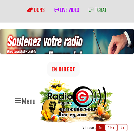
DONS
LIVE VIDÉO
TCHAT'
EN DIRECT
Menu
Vitesse :
1x
1.5x
2x