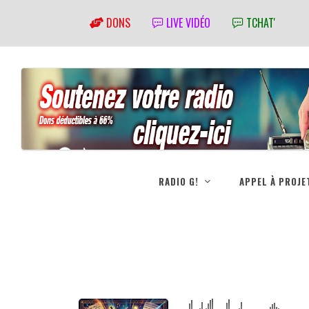
DONS
LIVE VIDÉO
TCHAT'
RADIO G!
APPEL À PROJE