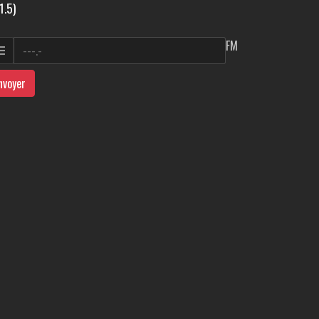
1.5)
FM
nvoyer