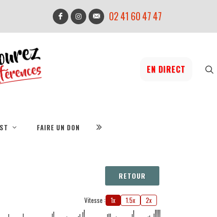
02 41 60 47 47
EN DIRECT
IST
FAIRE UN DON
RETOUR
Vitesse :
1x
1.5x
2x