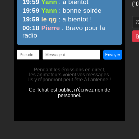
(10
E