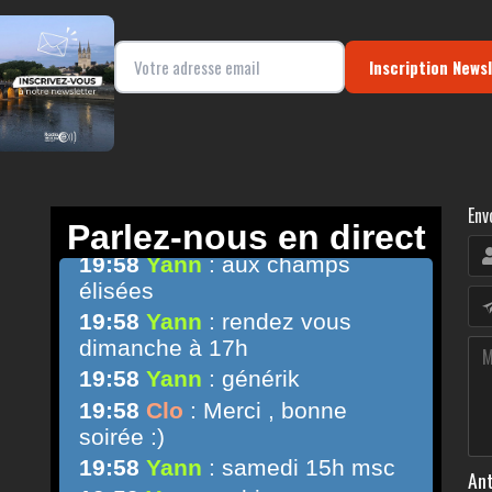
Inscription News
Env
Ant