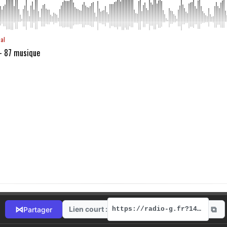
aal
 - 87 musique
⧉
⋈
Lien court :
Partager
https://radio-g.fr?14138