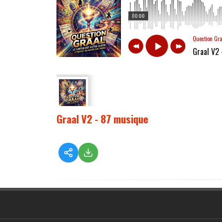
00:00
Question Gr
Graal V2
Graal V2 - 87 musique