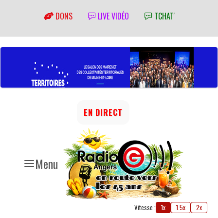
DONS
LIVE VIDÉO
TCHAT'
EN DIRECT
Menu
Vitesse :
1x
1.5x
2x