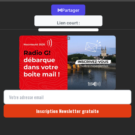
⋈
Partager
Lien court :
https://radio-g.fr?14131
⧉
Inscription Newsletter gratuite