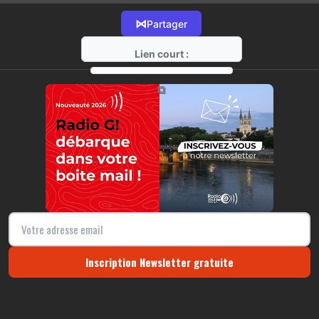
⋈
Partager
Lien court :
https://radio-g.fr?12932
⧉
Inscription Newsletter gratuite