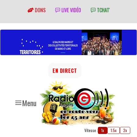
DONS
LIVE VIDÉO
TCHAT'
EN DIRECT
Menu
Vitesse :
1x
1.5x
2x