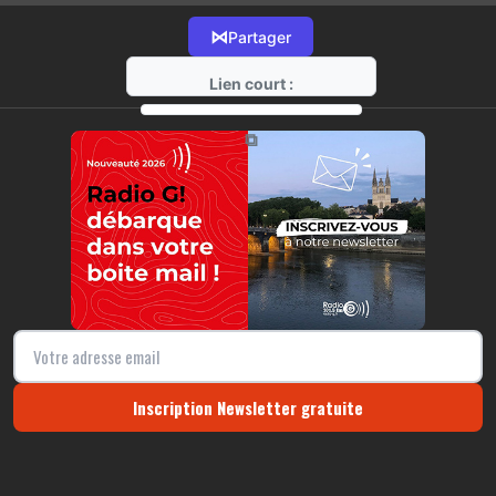
⋈
Partager
Lien court :
https://radio-g.fr?12926
⧉
Inscription Newsletter gratuite