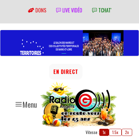
DONS
LIVE VIDÉO
TCHAT'
EN DIRECT
Menu
Vitesse :
1x
1.5x
2x