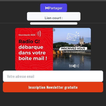
⋈
Partager
Lien court :
https://radio-g.fr?12925
⧉
Inscription Newsletter gratuite