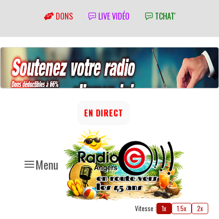
DONS
LIVE VIDÉO
TCHAT'
EN DIRECT
Menu
Vitesse :
1x
1.5x
2x