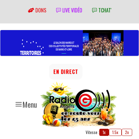
DONS
LIVE VIDÉO
TCHAT'
EN DIRECT
Menu
Vitesse :
1x
1.5x
2x