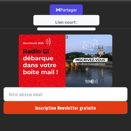
⋈
Partager
Lien court :
https://radio-g.fr?12393
⧉
Inscription Newsletter gratuite