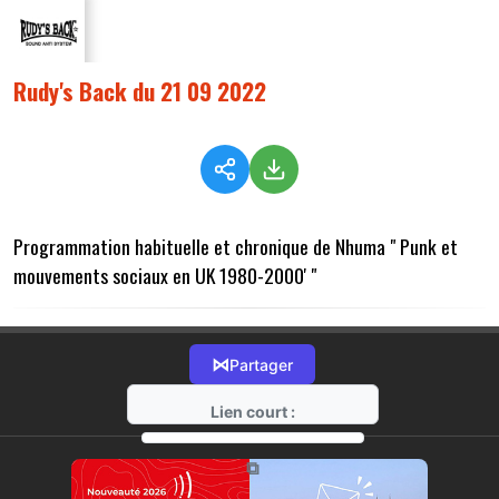
Rudy's Back du 21 09 2022
Programmation habituelle et chronique de Nhuma " Punk et
mouvements sociaux en UK 1980-2000' "
⋈
Partager
Lien court :
https://radio-g.fr?9665
⧉