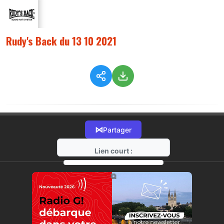
Rudy's Back du 13 10 2021
⋈
Partager
Lien court :
https://radio-g.fr?6424
⧉