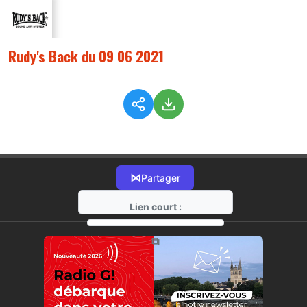
Rudy's Back du 09 06 2021
⋈
Partager
Lien court :
https://radio-g.fr?4605
⧉